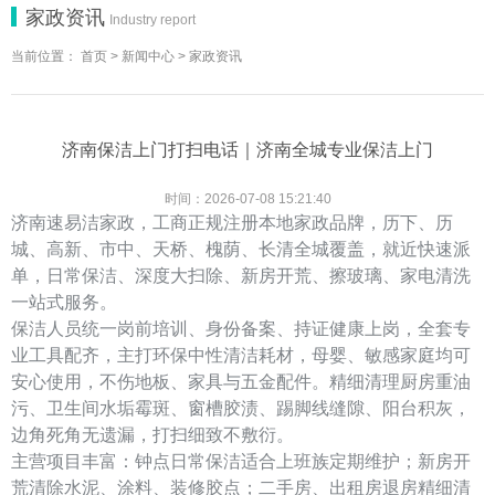
家政资讯
Industry report
当前位置：
首页
>
新闻中心
>
家政资讯
济南保洁上门打扫电话｜济南全城专业保洁上门
时间：2026-07-08 15:21:40
济南速易洁家政，工商正规注册本地家政品牌，历下、历
城、高新、市中、天桥、槐荫、长清全城覆盖，就近快速派
单，日常保洁、深度大扫除、新房开荒、擦玻璃、家电清洗
一站式服务。
保洁人员统一岗前培训、身份备案、持证健康上岗，全套专
业工具配齐，主打环保中性清洁耗材，母婴、敏感家庭均可
安心使用，不伤地板、家具与五金配件。精细清理厨房重油
污、卫生间水垢霉斑、窗槽胶渍、踢脚线缝隙、阳台积灰，
边角死角无遗漏，打扫细致不敷衍。
主营项目丰富：钟点日常保洁适合上班族定期维护；新房开
荒清除水泥、涂料、装修胶点；二手房、出租房退房精细清