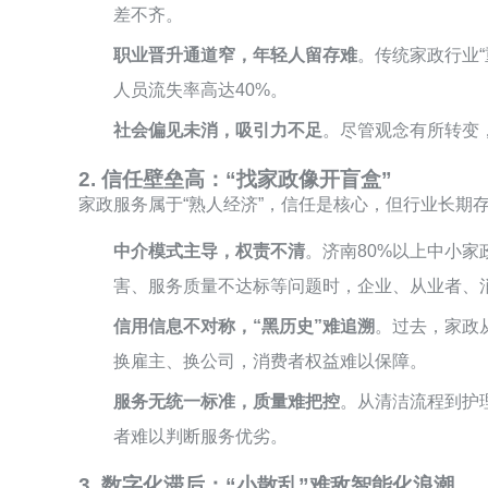
差不齐。
职业晋升通道窄，年轻人留存难
。传统家政行业
人员流失率高达40%。
社会偏见未消，吸引力不足
。尽管观念有所转变
2. 信任壁垒高：“找家政像开盲盒”
家政服务属于“熟人经济”，信任是核心，但行业长期存
中介模式主导，权责不清
。济南80%以上中小
害、服务质量不达标等问题时，企业、从业者、
信用信息不对称，“黑历史”难追溯
。过去，家政
换雇主、换公司，消费者权益难以保障。
服务无统一标准，质量难把控
。从清洁流程到护
者难以判断服务优劣。
3. 数字化滞后：“小散乱”难敌智能化浪潮