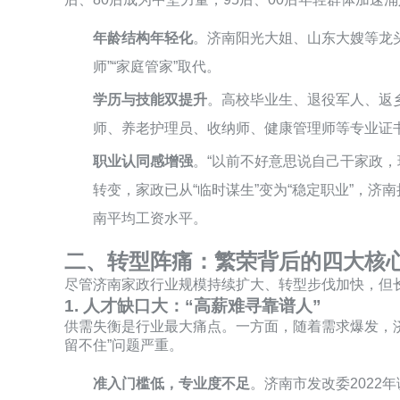
年龄结构年轻化
。济南阳光大姐、山东大嫂等龙头企
师”“家庭管家”取代。
学历与技能双提升
。高校毕业生、退役军人、返乡
师、养老护理员、收纳师、健康管理师等专业证书
职业认同感增强
。“以前不好意思说自己干家政
转变，家政已从“临时谋生”变为“稳定职业”，济南
南平均工资水平。
二、转型阵痛：繁荣背后的四大核
尽管济南家政行业规模持续扩大、转型步伐加快，但长
1. 人才缺口大：“高薪难寻靠谱人”
供需失衡是行业最大痛点。一方面，随着需求爆发，
留不住”问题严重。
准入门槛低，专业度不足
。济南市发改委2022