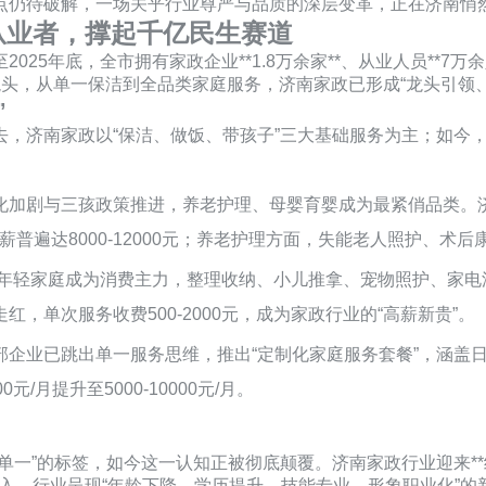
点仍待破解，一场关乎行业尊严与品质的深层变革，正在济南悄
万从业者，撑起千亿民生赛道
25年底，全市拥有家政企业**1.8万余家**、从业人员**7万
龙头，从单一保洁到全品类家庭服务，济南家政已形成“龙头引领
”
，济南家政以“保洁、做饭、带孩子”三大基础服务为主；如今，需
化加剧与三孩政策推进，养老护理、母婴育婴成为最紧俏品类。济
月薪普遍达8000-12000元；养老护理方面，失能老人照护、术
0后年轻家庭成为消费主力，整理收纳、小儿推拿、宠物照护、家
，单次服务收费500-2000元，成为家政行业的“高薪新贵”。
部企业已跳出单一服务思维，推出“定制化家庭服务套餐”，涵盖
月提升至5000-10000元/月。
一”的标签，如今这一认知正被彻底颠覆。济南家政行业迎来**结
涌入，行业呈现“年龄下降、学历提升、技能专业、形象职业化”的