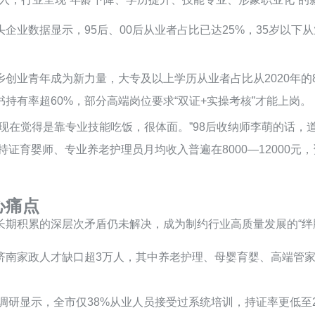
业数据显示，95后、00后从业者占比已达25%，35岁以下从业
创业青年成为新力量，大专及以上学历从业者占比从2020年的8
持有率超60%，部分高端岗位要求“双证+实操考核”才能上岗。
，现在觉得是靠专业技能吃饭，很体面。”98后收纳师李萌的话
持证育婴师、专业养老护理员月均收入普遍在8000—12000元
心痛点
期积累的深层次矛盾仍未解决，成为制约行业高质量发展的“绊
济南家政人才缺口超3万人，其中养老护理、母婴育婴、高端管家
年调研显示，全市仅38%从业人员接受过系统培训，持证率更低至