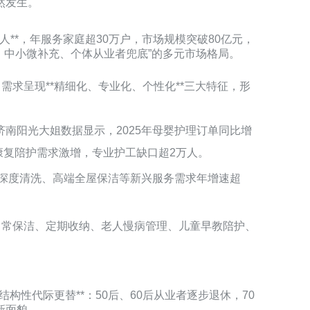
然发生。
余人**，年服务家庭超30万户，市场规模突破80亿元，
、中小微补充、个体从业者兜底”的多元市场格局。
求呈现**精细化、专业化、个性化**三大特征，形
南阳光大姐数据显示，2025年母婴护理订单同比增
后康复陪护需求激增，专业护工缺口超2万人。
电深度清洗、高端全屋保洁等新兴服务需求年增速超
日常保洁、定期收纳、老人慢病管理、儿童早教陪护、
构性代际更替**：50后、60后从业者逐步退休，70
新面貌。