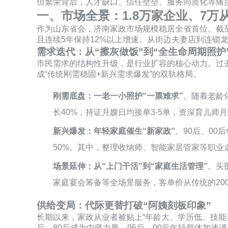
但繁荣背后，人才缺口、信任壁垒、服务同质化等痛
一、市场全景：1.8万家企业、7
作为山东省会，济南家政市场规模稳居全省首位。截至20
且连续5年保持12%以上增速。从街边夫妻店到连锁
需求迭代：从“擦灰做饭”到“全生命周期照护
市民需求的结构性升级，是行业扩容的核心动力。过去
成“传统刚需稳固+新兴需求爆发”的双轨格局。
刚需底盘：一老一小照护“一票难求”
。随着老龄
长40%，持证月嫂日均接单3-5单，资深育儿师
新兴爆发：年轻家庭催生“新家政”
。90后、0
50%。其中，整理收纳师、智能家居管家等职业走红
场景延伸：从“上门干活”到“家庭生活管理”
。头
家庭宴会筹备等全场景服务，客单价从传统的2000元/
供给变局：代际更替打破“阿姨刻板印象”
长期以来，家政从业者被贴上“年龄大、学历低、技能单
后、80后成为中坚力量，95后、00后年轻群体加速