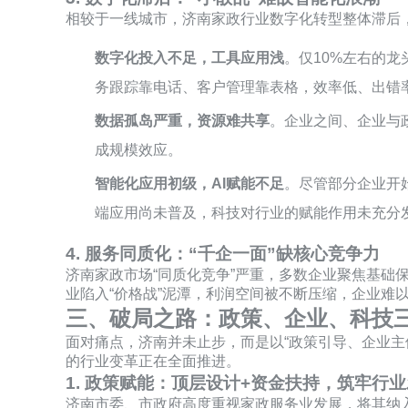
相较于一线城市，济南家政行业数字化转型整体滞后，
数字化投入不足，工具应用浅
。仅10%左右的
务跟踪靠电话、客户管理靠表格，效率低、出错
数据孤岛严重，资源难共享
。企业之间、企业与
成规模效应。
智能化应用初级，AI赋能不足
。尽管部分企业开
端应用尚未普及，科技对行业的赋能作用未充分
4. 服务同质化：“千企一面”缺核心竞争力
济南家政市场“同质化竞争”严重，多数企业聚焦基
业陷入“价格战”泥潭，利润空间被不断压缩，企业难
三、破局之路：政策、企业、科技
面对痛点，济南并未止步，而是以“政策引导、企业主
的行业变革正在全面推进。
1. 政策赋能：顶层设计+资金扶持，筑牢行
济南市委、市政府高度重视家政服务业发展，将其纳入