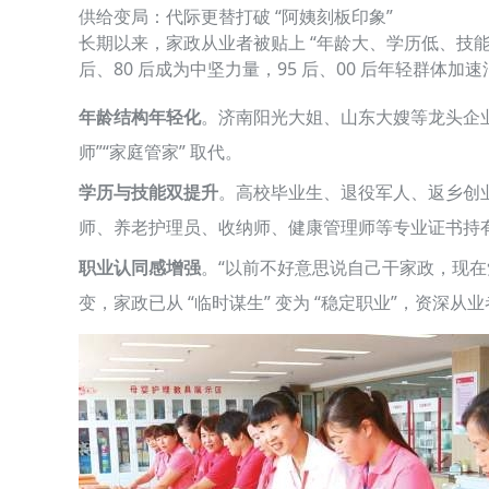
供给变局：代际更替打破 “阿姨刻板印象”
长期以来，家政从业者被贴上 “年龄大、学历低、技
后、80 后成为中坚力量，95 后、00 后年轻群体
年龄结构年轻化
。济南阳光大姐、山东大嫂等龙头企业数据
师”“家庭管家” 取代。
学历与技能双提升
。高校毕业生、退役军人、返乡创业青
师、养老护理员、收纳师、健康管理师等专业证书持有率超
职业认同感增强
。“以前不好意思说自己干家政，现在
变，家政已从 “临时谋生” 变为 “稳定职业”，资深从业