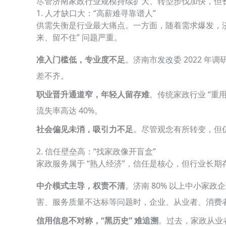
尽管济南家政行业规模持续扩大、转型步伐加快，但长
1. 人才缺口大：“高薪难寻靠谱人”
供需失衡是行业最大痛点。一方面，随着需求爆发，济
来、留不住” 问题严重。
准入门槛低，专业度不足
。济南市发改委 2022 年
差不齐。
职业晋升通道窄，年轻人留存难
。传统家政行业 “重
流失率高达 40%。
社会偏见未消，吸引力不足
。尽管观念有所转变，但
2. 信任壁垒高：“找家政像开盲盒”
家政服务属于 “熟人经济”，信任是核心，但行业长期存
中介模式主导，权责不清
。济南 80% 以上中小家
害、服务质量不达标等问题时，企业、从业者、消费
信用信息不对称，“黑历史” 难追溯
。过去，家政从业