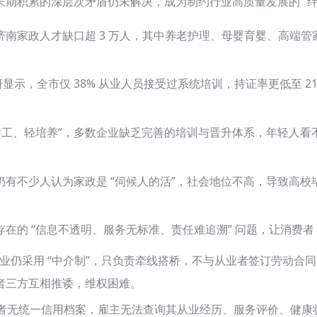
期积累的深层次矛盾仍未解决，成为制约行业高质量发展的 “绊
南家政人才缺口超 3 万人，其中养老护理、母婴育婴、高端管
调研显示，全市仅 38% 从业人员接受过系统培训，持证率更低至 2
用工、轻培养”，多数企业缺乏完善的培训与晋升体系，年轻人看不
仍有不少人认为家政是 “伺候人的活”，社会地位不高，导致高
在的 “信息不透明、服务无标准、责任难追溯” 问题，让消费者
政企业仍采用 “中介制”，只负责牵线搭桥，不与从业者签订劳动
者三方互相推诿，维权困难。
者无统一信用档案，雇主无法查询其从业经历、服务评价、健康状