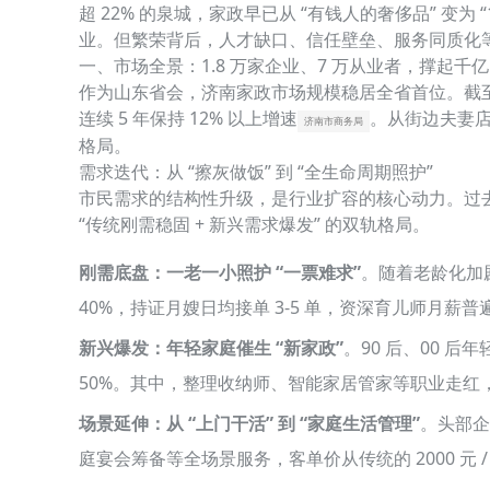
超 22% 的泉城，家政早已从 “有钱人的奢侈品” 变为 
业。但繁荣背后，人才缺口、信任壁垒、服务同质化
一、市场全景：1.8 万家企业、7 万从业者，撑起千
作为山东省会，济南家政市场规模稳居全省首位。截至 
连续 5 年保持 12% 以上增速
。从街边夫妻店
济南市商务局
格局。
需求迭代：从 “擦灰做饭” 到 “全生命周期照护”
市民需求的结构性升级，是行业扩容的核心动力。过去
“传统刚需稳固 + 新兴需求爆发” 的双轨格局。
刚需底盘：一老一小照护 “一票难求”
。随着老龄化加
40%，持证月嫂日均接单 3-5 单，资深育儿师月薪普
新兴爆发：年轻家庭催生 “新家政”
。90 后、00
50%。其中，整理收纳师、智能家居管家等职业走红，单次
场景延伸：从 “上门干活” 到 “家庭生活管理”
。头部企
庭宴会筹备等全场景服务，客单价从传统的 2000 元 / 月提升