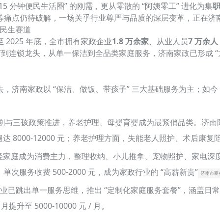
“15 分钟便民生活圈” 的刚需，更从零散的 “阿姨零工” 进化为集
等痛点仍待破解，一场关乎行业尊严与品质的深层变革，正在济
亿民生赛道
2025 年底，全市拥有家政企业
1.8 万余家
、从业人员
7 万余人
到连锁龙头，从单一保洁到全品类家庭服务，济南家政已形成 “
，济南家政以 “保洁、做饭、带孩子” 三大基础服务为主；如今
剧与三孩政策推进，养老护理、母婴育婴成为最紧俏品类。济南阳
遍达 8000-12000 元；养老护理方面，失能老人照护、术后康
 后年轻家庭成为消费主力，整理收纳、小儿推拿、宠物照护、家电
服务收费 500-2000 元，成为家政行业的 “高薪新贵”
济南市商
业已跳出单一服务思维，推出 “定制化家庭服务套餐”，涵盖日
至 5000-10000 元 / 月。